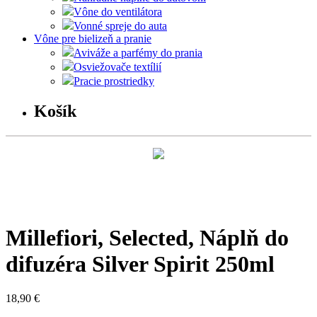
Vône do ventilátora
Vonné spreje do auta
Vône pre bielizeň a pranie
Aviváže a parfémy do prania
Osviežovače textílií
Pracie prostriedky
Košík
Millefiori, Selected, Náplň do
difuzéra Silver Spirit 250ml
18,90
€