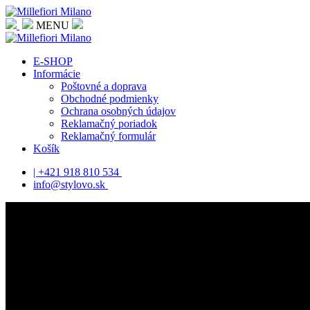
MENU
E-SHOP
Informácie
Poštovné a doprava
Obchodné podmienky
Ochrana osobných údajov
Reklamačný poriadok
Reklamačný formulár
Košík
| +421 918 810 534
info@stylovo.sk