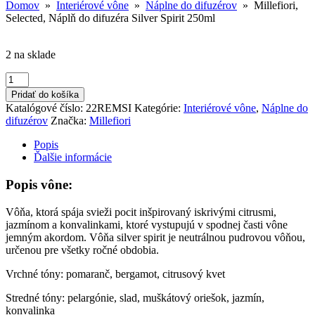
Domov
»
Interiérové vône
»
Náplne do difuzérov
» Millefiori,
Selected, Náplň do difuzéra Silver Spirit 250ml
2 na sklade
množstvo
Millefiori,
Pridať do košíka
Selected,
Katalógové číslo:
22REMSI
Kategórie:
Interiérové vône
,
Náplne do
Náplň
difuzérov
Značka:
Millefiori
do
difuzéra
Popis
Silver
Ďalšie informácie
Spirit
250ml
Popis vône:
Vôňa, ktorá spája svieži pocit inšpirovaný iskrivými citrusmi,
jazmínom a konvalinkami, ktoré vystupujú v spodnej časti vône
jemným akordom. Vôňa silver spirit je neutrálnou pudrovou vôňou,
určenou pre všetky ročné obdobia.
Vrchné tóny: pomaranč, bergamot, citrusový kvet
Stredné tóny: pelargónie, slad, muškátový oriešok, jazmín,
konvalinka