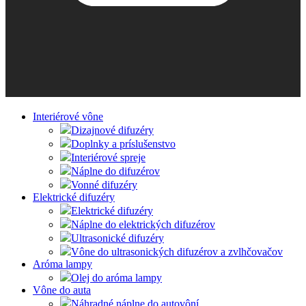
Interiérové vône
Dizajnové difuzéry
Doplnky a príslušenstvo
Interiérové spreje
Náplne do difuzérov
Vonné difuzéry
Elektrické difuzéry
Elektrické difuzéry
Náplne do elektrických difuzérov
Ultrasonické difuzéry
Vône do ultrasonických difuzérov a zvlhčovačov
Aróma lampy
Olej do aróma lampy
Vône do auta
Náhradné náplne do autovôní