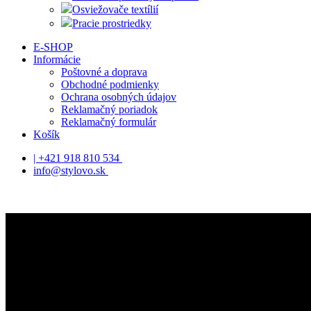
Osviežovače textílií
Pracie prostriedky
E-SHOP
Informácie
Poštovné a doprava
Obchodné podmienky
Ochrana osobných údajov
Reklamačný poriadok
Reklamačný formulár
Košík
| +421 918 810 534
info@stylovo.sk