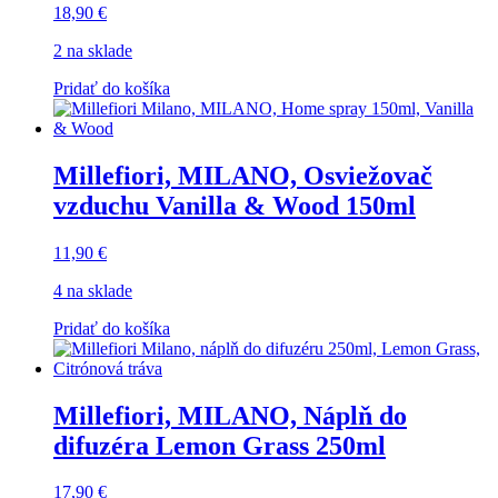
18,90
€
2 na sklade
Pridať do košíka
Millefiori, MILANO, Osviežovač
vzduchu Vanilla & Wood 150ml
11,90
€
4 na sklade
Pridať do košíka
Millefiori, MILANO, Náplň do
difuzéra Lemon Grass 250ml
17,90
€