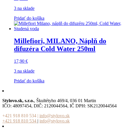
3 na sklade
Pridať do košíka
Millefiori, MILANO, Náplň do
difuzéra Cold Water 250ml
17,90
€
3 na sklade
Pridať do košíka
Stylovo.sk, s.r.o.
, Škultétyho 469/4, 036 01 Martin
IČO: 48097454, DIČ: 2120044564, IČ DPH: SK2120044564
+421 918 810 534
|
info@stylovo.sk
+421 918 810 534
|
info@stylovo.sk