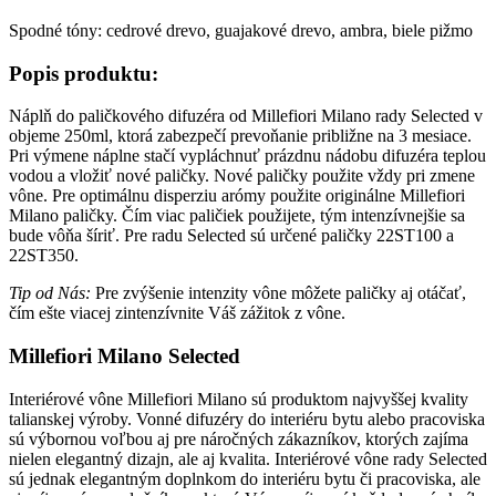
Spodné tóny: cedrové drevo, guajakové drevo, ambra, biele pižmo
Popis produktu:
Náplň do paličkového difuzéra od Millefiori Milano rady Selected v
objeme 250ml, ktorá zabezpečí prevoňanie približne na 3 mesiace.
Pri výmene náplne stačí vypláchnuť prázdnu nádobu difuzéra teplou
vodou a vložiť nové paličky. Nové paličky použite vždy pri zmene
vône. Pre optimálnu disperziu arómy použite originálne Millefiori
Milano paličky. Čím viac paličiek použijete, tým intenzívnejšie sa
bude vôňa šíriť. Pre radu Selected sú určené paličky 22ST100 a
22ST350.
Tip od Nás:
Pre zvýšenie intenzity vône môžete paličky aj otáčať,
čím ešte viacej zintenzívnite Váš zážitok z vône.
Millefiori Milano Selected
Interiérové vône Millefiori Milano sú produktom najvyššej kvality
talianskej výroby. Vonné difuzéry do interiéru bytu alebo pracoviska
sú výbornou voľbou aj pre náročných zákazníkov, ktorých zajíma
nielen elegantný dizajn, ale aj kvalita. Interiérové vône rady Selected
sú jednak elegantným doplnkom do interiéru bytu či pracoviska, ale