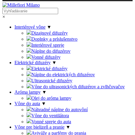
×
Interiérové vône
▼
Dizajnové difuzéry
Doplnky a príslušenstvo
Interiérové spreje
Náplne do difuzérov
Vonné difuzéry
Elektrické difuzéry
▼
Elektrické difuzéry
Náplne do elektrických difuzérov
Ultrasonické difuzéry
Vône do ultrasonických difuzérov a zvlhčovačov
Aróma lampy
▼
Olej do aróma lampy
Vône do auta
▼
Náhradné náplne do autovôní
Vône do ventilátora
Vonné spreje do auta
Vône pre bielizeň a pranie
▼
Aviváže a parfémy do prania