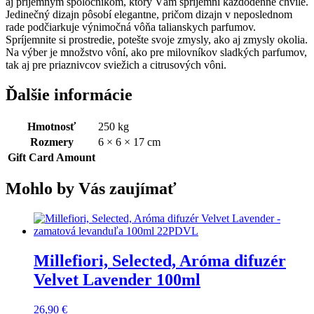
aj príjemným spoločníkom, ktorý Vám spríjemní každodenné chvíle.
Jedinečný dizajn pôsobí elegantne, pričom dizajn v neposlednom
rade podčiarkuje výnimočná vôňa talianskych parfumov.
Spríjemnite si prostredie, potešte svoje zmysly, ako aj zmysly okolia.
Na výber je množstvo vôní, ako pre milovníkov sladkých parfumov,
tak aj pre priaznivcov sviežich a citrusových vôni.
Ďalšie informácie
Hmotnosť
250 kg
Rozmery
6 × 6 × 17 cm
Gift Card Amount
Mohlo by Vás zaujímať
Millefiori, Selected, Aróma difuzér
Velvet Lavender 100ml
26,90
€