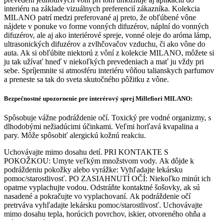
interiéru na základe vizuálnych preferencií zákazníka. Kolekcia
MILANO patrí medzi preferované aj preto, že obľúbené vône
nájdete v ponuke vo forme vonných difuzérov, náplní do vonných
difuzérov, ale aj ako interiérové spreje, vonné oleje do aróma lámp,
ultrasonických difuzérov a zvlhčovačov vzduchu, či ako vône do
auta. Ak si obľúbite niektorú z vôní z kolekcie MILANO, môžete si
ju tak užívať hneď v niekoľkých prevedeniach a mať ju vždy pri
sebe. Spríjemnite si atmosféru interiéru vôňou talianskych parfumov
a preneste sa tak do sveta skutočného pôžitku z vône.
Bezpečnostné upozornenie pre interérový sprej Millefiori MILANO:
Spôsobuje vážne podráždenie očí. Toxický pre vodné organizmy, s
dlhodobými nežiadúcimi účinkami. Veľmi horľavá kvapalina a
pary. Môže spôsobiť alergickú kožnú reakciu.
Uchovávajte mimo dosahu detí. PRI KONTAKTE S
POKOŽKOU: Umyte veľkým množstvom vody. Ak dôjde k
podráždeniu pokožky alebo vyrážke: Vyhľadajte lekársku
pomoc/starostlivosť. PO ZASIAHNUTÍ OČÍ: Niekoľko minút ich
opatrne vyplachujte vodou. Odstráňte kontaktné šošovky, ak sú
nasadené a pokračujte vo vyplachovaní. Ak podráždenie očí
pretrváva vyhľadajte lekársku pomoc/starostlivosť. Uchovávajte
mimo dosahu tepla, horúcich povrchov, iskier, otvoreného ohňa a