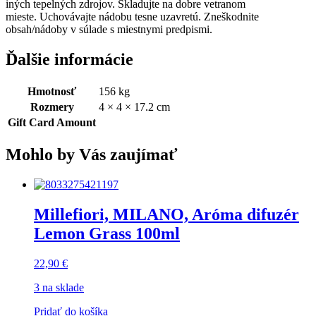
iných tepelných zdrojov. Skladujte na dobre vetranom
mieste. Uchovávajte nádobu tesne uzavretú. Zneškodnite
obsah/nádoby v súlade s miestnymi predpismi.
Ďalšie informácie
Hmotnosť
156 kg
Rozmery
4 × 4 × 17.2 cm
Gift Card Amount
Mohlo by Vás zaujímať
Millefiori, MILANO, Aróma difuzér
Lemon Grass 100ml
22,90
€
3 na sklade
Pridať do košíka