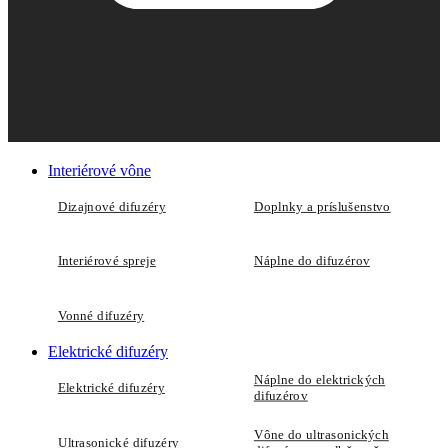
Interiérové vône
Dizajnové difuzéry
Doplnky a príslušenstvo
Interiérové spreje
Náplne do difuzérov
Vonné difuzéry
Elektrické difuzéry
Náplne do elektrických
Elektrické difuzéry
difuzérov
Vône do ultrasonických
Ultrasonické difuzéry