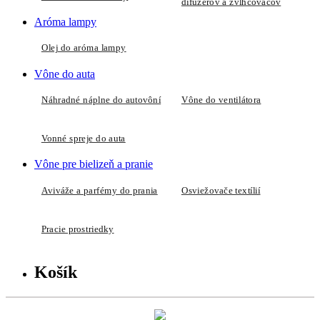
difuzérov a zvlhčovačov
Aróma lampy
Olej do aróma lampy
Vône do auta
Náhradné náplne do autovôní
Vône do ventilátora
Vonné spreje do auta
Vône pre bielizeň a pranie
Aviváže a parfémy do prania
Osviežovače textílií
Pracie prostriedky
Košík