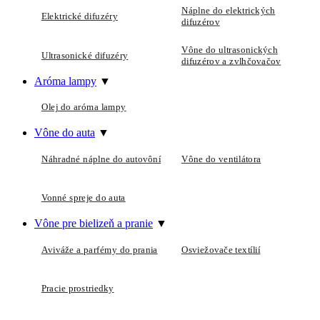
Náplne do elektrických
Elektrické difuzéry
difuzérov
Vône do ultrasonických
Ultrasonické difuzéry
difuzérov a zvlhčovačov
Aróma lampy
▼
Olej do aróma lampy
Vône do auta
▼
Náhradné náplne do autovôní
Vône do ventilátora
Vonné spreje do auta
Vône pre bielizeň a pranie
▼
Aviváže a parfémy do prania
Osviežovače textílií
Pracie prostriedky