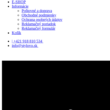
E-SHOP
Informácie
Poštovné a doprava
Obchodné podmienky
Ochrana osobných údajov
Reklamačný poriadok
Reklamačný formulár
Košík
| +421 918 810 534
info@stylovo.sk