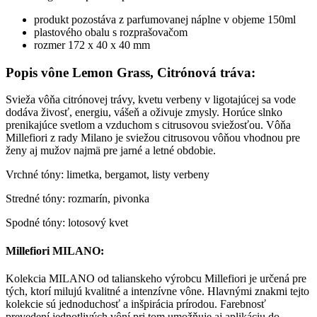
produkt pozostáva z parfumovanej náplne v objeme 150ml
plastového obalu s rozprašovačom
rozmer 172 x 40 x 40 mm
Popis vône Lemon Grass, Citrónová tráva:
Svieža vôňa citrónovej trávy, kvetu verbeny v ligotajúcej sa vode
dodáva živosť, energiu, vášeň a oživuje zmysly. Horúce slnko
prenikajúce svetlom a vzduchom s citrusovou sviežosťou. Vôňa
Millefiori z rady Milano je sviežou citrusovou vôňou vhodnou pre
ženy aj mužov najmä pre jarné a letné obdobie.
Vrchné tóny: limetka, bergamot, listy verbeny
Stredné tóny: rozmarín, pivonka
Spodné tóny: lotosový kvet
Millefiori MILANO:
Kolekcia MILANO od talianskeho výrobcu Millefiori je určená pre
tých, ktorí milujú kvalitné a intenzívne vône. Hlavnými znakmi tejto
kolekcie sú jednoduchosť a inšpirácia prírodou. Farebnosť
prevedení jednotlivých vôní pri tom umožňuje aj aplikáciu do