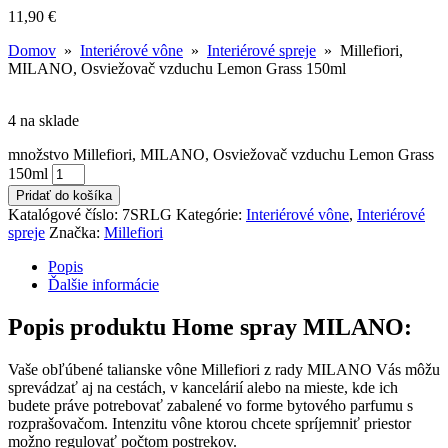
11,90
€
Domov
»
Interiérové vône
»
Interiérové spreje
» Millefiori,
MILANO, Osviežovač vzduchu Lemon Grass 150ml
4 na sklade
množstvo Millefiori, MILANO, Osviežovač vzduchu Lemon Grass
150ml
Pridať do košíka
Katalógové číslo:
7SRLG
Kategórie:
Interiérové vône
,
Interiérové
spreje
Značka:
Millefiori
Popis
Ďalšie informácie
Popis produktu Home spray MILANO:
Vaše obľúbené talianske vône Millefiori z rady MILANO Vás môžu
sprevádzať aj na cestách, v kancelárií alebo na mieste, kde ich
budete práve potrebovať zabalené vo forme bytového parfumu s
rozprašovačom. Intenzitu vône ktorou chcete spríjemniť priestor
možno regulovať počtom postrekov.