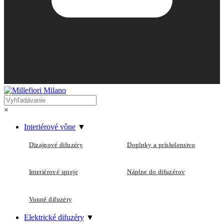
×
Interiérové vône
▼
Dizajnové difuzéry
Doplnky a príslušenstvo
Interiérové spreje
Náplne do difuzérov
Vonné difuzéry
Elektrické difuzéry
▼