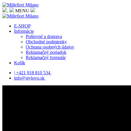
MENU
E-SHOP
Informácie
Poštovné a doprava
Obchodné podmienky
Ochrana osobných údajov
Reklamačný poriadok
Reklamačný formulár
Košík
| +421 918 810 534
info@stylovo.sk