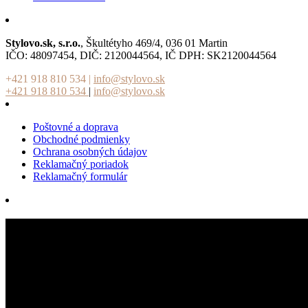
Stylovo.sk, s.r.o.
, Škultétyho 469/4, 036 01 Martin
IČO: 48097454, DIČ: 2120044564, IČ DPH: SK2120044564
+421 918 810 534
|
info@stylovo.sk
+421 918 810 534
|
info@stylovo.sk
Poštovné a doprava
Obchodné podmienky
Ochrana osobných údajov
Reklamačný poriadok
Reklamačný formulár