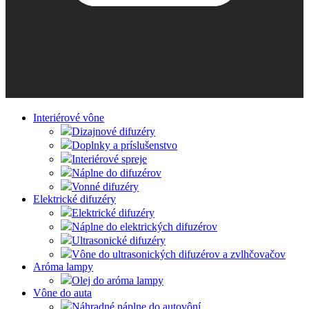
Interiérové vône
Dizajnové difuzéry
Doplnky a príslušenstvo
Interiérové spreje
Náplne do difuzérov
Vonné difuzéry
Elektrické difuzéry
Elektrické difuzéry
Náplne do elektrických difuzérov
Ultrasonické difuzéry
Vône do ultrasonických difuzérov a zvlhčovačov
Aróma lampy
Olej do aróma lampy
Vône do auta
Náhradné náplne do autovôní