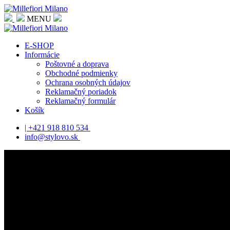
MENU
E-SHOP
Informácie
Poštovné a doprava
Obchodné podmienky
Ochrana osobných údajov
Reklamačný poriadok
Reklamačný formulár
Košík
| +421 918 810 534
info@stylovo.sk