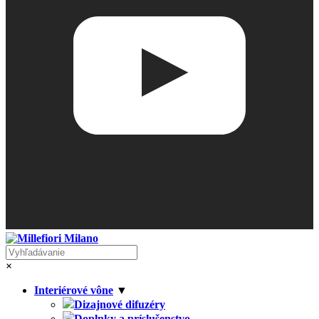
×
Interiérové vône
▼
Dizajnové difuzéry
Doplnky a príslušenstvo