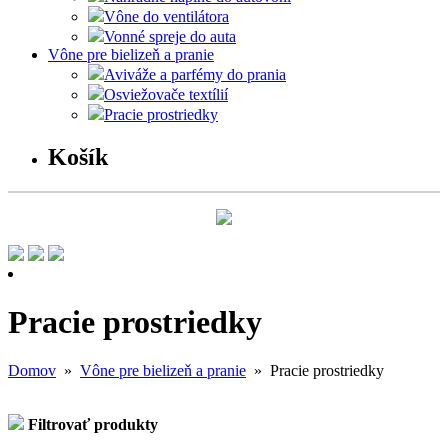
Vône do ventilátora
Vonné spreje do auta
Vône pre bielizeň a pranie
Aviváže a parfémy do prania
Osviežovače textílií
Pracie prostriedky
Košík
Pracie prostriedky
Domov
»
Vône pre bielizeň a pranie
» Pracie prostriedky
Filtrovať produkty