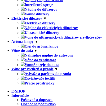
Interiérové spreje
Náplne do difuzérov
Vonné difuzéry
Elektrické difuzéry
▼
Elektrické difuzéry
Náplne do elektrických difuzérov
Ultrasonické difuzéry
Vône do ultrasonických difuzérov a zvlhčovačov
Aróma lampy
▼
Olej do aróma lampy
Vône do auta
▼
Náhradné náplne do autovôní
Vône do ventilátora
Vonné spreje do auta
Vône pre bielizeň a pranie
▼
Aviváže a parfémy do prania
Osviežovače textílií
Pracie prostriedky
E-SHOP
Informácie
Poštovné a doprava
Obchodné podmienky