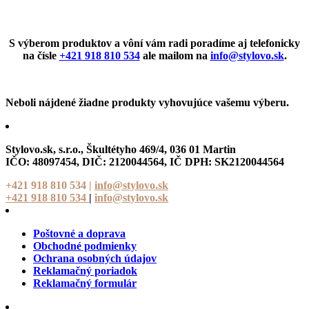
S výberom produktov a vôní vám radi poradíme aj telefonicky
na čísle
+421 918 810 534
ale mailom na
info@stylovo.sk
.
Neboli nájdené žiadne produkty vyhovujúce vašemu výberu.
Stylovo.sk, s.r.o.
, Škultétyho 469/4, 036 01 Martin
IČO: 48097454, DIČ: 2120044564, IČ DPH: SK2120044564
+421 918 810 534
|
info@stylovo.sk
+421 918 810 534
|
info@stylovo.sk
Poštovné a doprava
Obchodné podmienky
Ochrana osobných údajov
Reklamačný poriadok
Reklamačný formulár