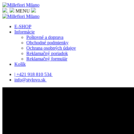
MENU
E-SHOP
Informácie
Poštovné a doprava
Obchodné podmienky
Ochrana osobných údajov
Reklamačný poriadok
Reklamačný formulár
Košík
| +421 918 810 534
info@stylovo.sk